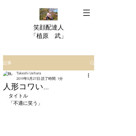
​笑顔配達人
「植原 武」
記事
Takeshi Uehara
2019年5月27日
読了時間: 1分
人形コワい...
タイトル
「不適に笑う」