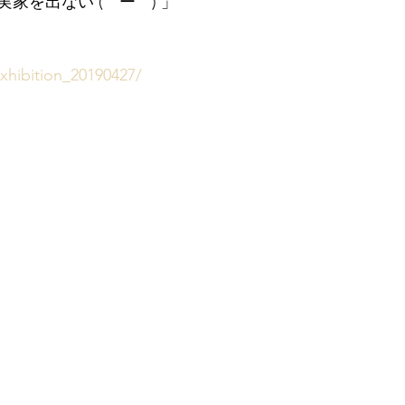
家を出ない (￣ー￣) 」
exhibition_20190427/