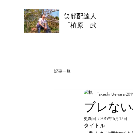
​笑顔配達人
「植原 武」
記事一覧
Takeshi Uehara
20
ブレない
更新日：
2019年5月17日
タイトル