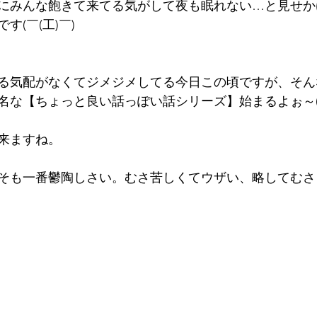
にみんな飽きて来てる気がして夜も眠れない…と見せか
(工)￣)      
る気配がなくてジメジメしてる今日この頃ですが、そん
な【ちょっと良い話っぽい話シリーズ】始まるよぉ～(￣▽
ますね。    
そも一番鬱陶しさい。むさ苦しくてウザい、略してむさ