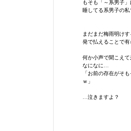
もそも「～系男子」
睡してる系男子の私です(￣
まだまだ梅雨明けす
発で払えることで有名
何か小声で聞こえて来
なになに…
「お前の存在がそも
ｗ」
…泣きますよ？    