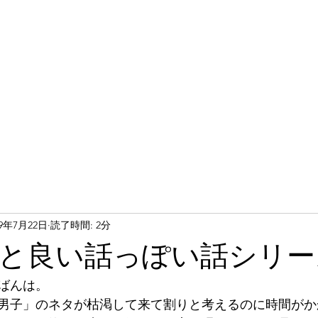
19年7月22日
読了時間: 2分
と良い話っぽい話シリー
は。    
男子」のネタが枯渇して来て割りと考えるのに時間がか