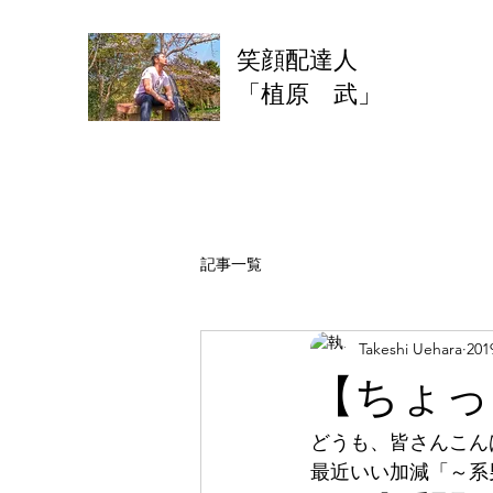
​笑顔配達人
「植原 武」
記事一覧
Takeshi Uehara
20
【ちょっ
どうも、皆さんこんばん
最近いい加減「～系