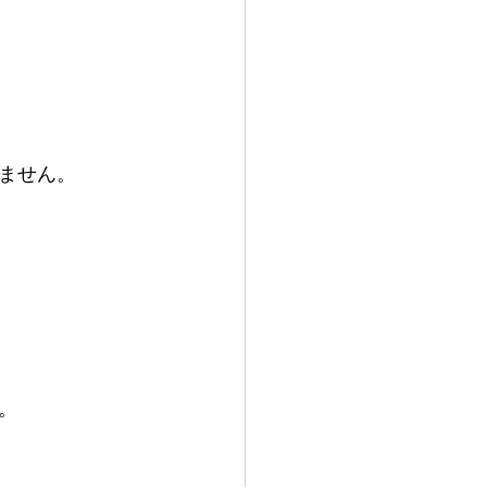
。     
。