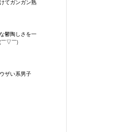
けてガンガン熟
な鬱陶しさを一
￣)   
ウザい系男子