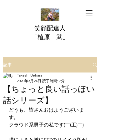
​笑顔配達人
「植原 武」
記事
Takeshi Uehara
2020年3月24日
読了時間: 2分
【ちょっと良い話っぽい
話シリーズ】
どうも、皆さんおはようございま
す。   
クラウド系男子の私です(￣(工)￣)   
噂によると遂にFF7のリメイク版が